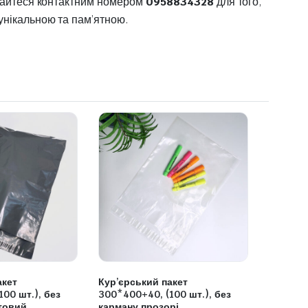
стайтеся контактним номером
0958834328
для того,
унікальною та пам’ятною.
акет
Кур’єрський пакет
00 шт.), без
300*400+40, (100 шт.), без
товий
карману прозорі