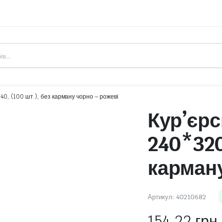
40, (100 шт.), без карману чорно – рожеві
Кур’єрс
240*320
карману
Артикул:
40210682
154,22
грн