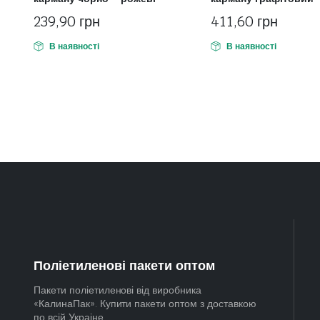
239,90
грн
411,60
грн
В наявності
В наявності
Поліетиленові пакети оптом
Пакети поліетиленові від виробника
«КалинаПак». Купити пакети оптом з доставкою
по всій Украіне.