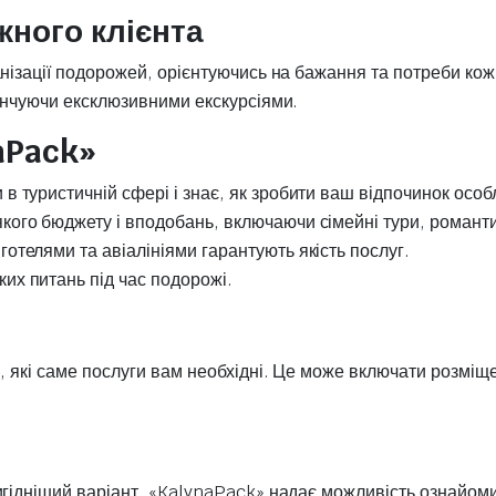
жного клієнта
нізації подорожей, орієнтуючись на бажання та потреби кож
кінчуючи ексклюзивними екскурсіями.
aPack»
в туристичній сфері і знає, як зробити ваш відпочинок осо
кого бюджету і вподобань, включаючи сімейні тури, романтич
отелями та авіалініями гарантують якість послуг.
их питань під час подорожі.
, які саме послуги вам необхідні. Це може включати розміщ
игідніший варіант. «KalynaPack» надає можливість ознайоми