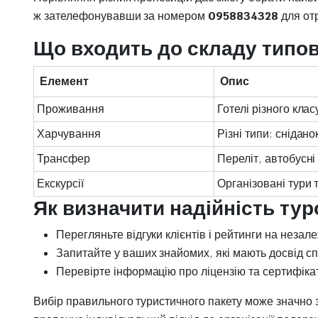
ж зателефонувавши за номером
0958834328
для отр
Що входить до складу типово
Елемент
Опис
Проживання
Готелі різного класу
Харчування
Різні типи: снідано
Трансфер
Переліт, автобусні
Екскурсії
Організовані тури 
Як визначити надійність ту
Перегляньте відгуки клієнтів і рейтинги на незал
Запитайте у ваших знайомих, які мають досвід сп
Перевірте інформацію про ліцензію та сертифікат
Вибір правильного туристичного пакету може значно 