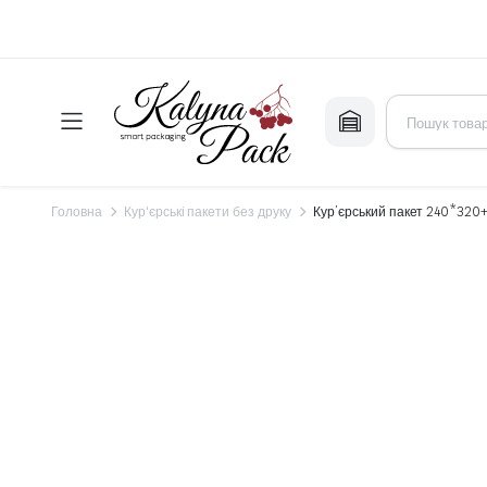
Головна
Кур'єрські пакети без друку
Кур’єрський пакет 240*320+