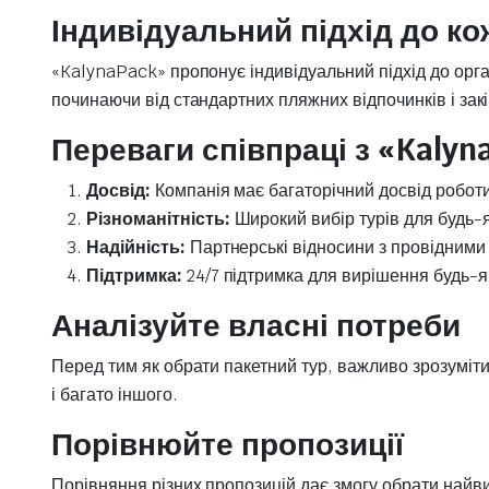
Індивідуальний підхід до ко
«KalynaPack» пропонує індивідуальний підхід до орга
починаючи від стандартних пляжних відпочинків і за
Переваги співпраці з «Kalyn
Досвід:
Компанія має багаторічний досвід роботи 
Різноманітність:
Широкий вибір турів для будь-я
Надійність:
Партнерські відносини з провідними г
Підтримка:
24/7 підтримка для вирішення будь-як
Аналізуйте власні потреби
Перед тим як обрати пакетний тур, важливо зрозуміти
і багато іншого.
Порівнюйте пропозиції
Порівняння різних пропозицій дає змогу обрати найв