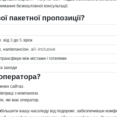
имання безкоштовної консультації.
ї пакетної пропозиції?
, від 3 до 5 зірок
к, напівпансіон, all-inclusive
 трансфери між містами і готелями
та заходи
роператора?
ежних сайтах.
івпраці з компанією.
и, які має оператор.
збільшити вашу насолоду від подорожі, забезпечивши комфо