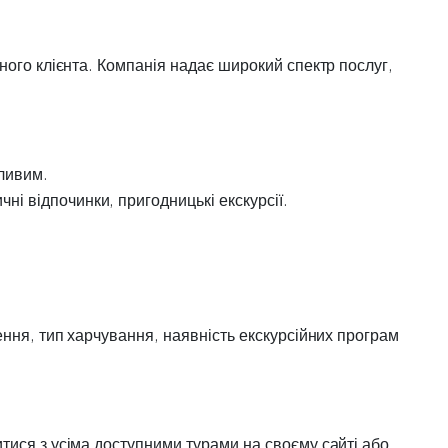
ного клієнта. Компанія надає широкий спектр послуг,
бливим.
ні відпочинки, пригодницькі екскурсії.
ення, тип харчування, наявність екскурсійних програм
тися з усіма доступними турами на своєму сайті або