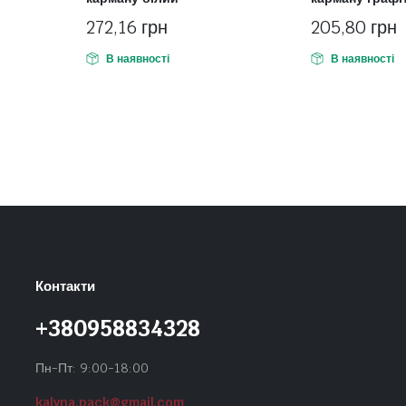
272,16
грн
205,80
грн
В наявності
В наявності
Контакти
+380958834328
Пн-Пт: 9:00-18:00
kalyna.pack@gmail.com