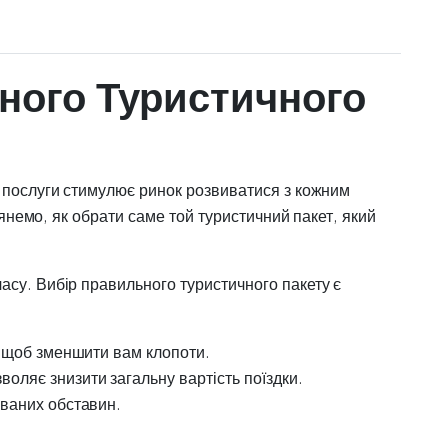
ного Туристичного
і послуги стимулює ринок розвиватися з кожним
лянемо, як обрати саме той туристичний пакет, який
асу. Вибір правильного туристичного пакету є
е, щоб зменшити вам клопоти.
оляє знизити загальну вартість поїздки.
уваних обставин.