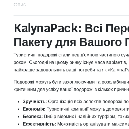
Опис
KalynaPack: Всі Пе
Пакету для Вашого 
Туристичні подорожі стали невід’ємною частиною суча
роком. Сьогодні на цьому ринку існує маса варіантів, 
найкраще задовольнить ваші потреби та як «Kalyna
Подорожі можуть бути захоплюючими та розслабливими,
критичним для успіху вашої подорожі з кількох причин
Зручність:
Організація всіх аспектів подорожі п
Економія:
Туристичні компанії можуть домовлятис
Безпека:
Вибір відомих і надійних турфірм, таки
Ефективність:
Можливість організувати максима