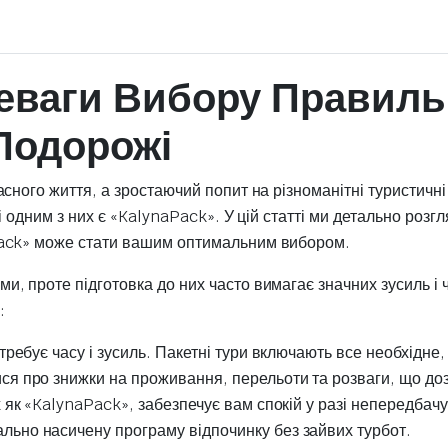
реваги Вибору Правиль
Подорожі
сного життя, а зростаючий попит на різноманітні туристичн
і одним з них є «KalynaPack». У цій статті ми детально розг
Pack» може стати вашим оптимальним вибором.
 проте підготовка до них часто вимагає значних зусиль і ч
:
отребує часу і зусиль. Пакетні тури включають все необхідн
я про знижки на проживання, перельоти та розваги, що дозв
х як «KalynaPack», забезпечує вам спокій у разі непередбач
льно насичену програму відпочинку без зайвих турбот.