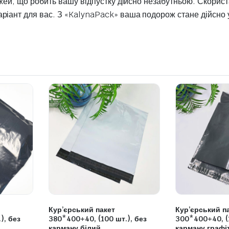
рожей, що робить вашу відпустку дійсно незабутньою. Скори
ріант для вас. З «KalynaPack» ваша подорож стане дійсно 
Кур’єрський пакет
Кур’єрський п
), без
380*400+40, (100 шт.), без
300*400+40, (1
карману білий
карману графі