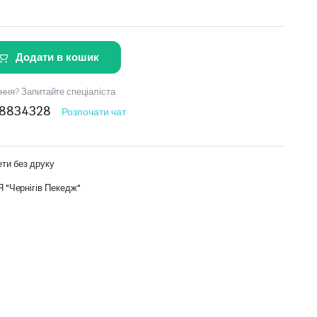
Додати в кошик
ння? Запитайте спеціаліста
8834328
Розпочати чат
ети без друку
"Чернігів Пекедж"