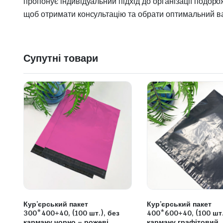
пропонує індивідуальний підхід до організації подо
щоб отримати консультацію та обрати оптимальний ва
Супутні товари
Кур’єрський пакет
Кур’єрський пакет
300*400+40, (100 шт.), без
400*600+40, (100 шт.
карману чорно – рожеві
карману графітовий