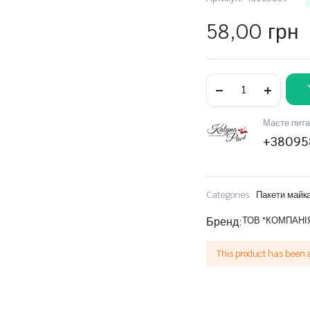
58,00
грн
Пакет
майка,
34(2х8)х57см,
25
Маєте пита
мкм,
(50
+38095
шт.),
HDPE
recycled,
чорний,
Categories:
Пакети майк
WWW
"CHERPACK
Бренд:
RECYCLED"
ТОВ "КОМПАНІЯ 
кількість
This product has been 