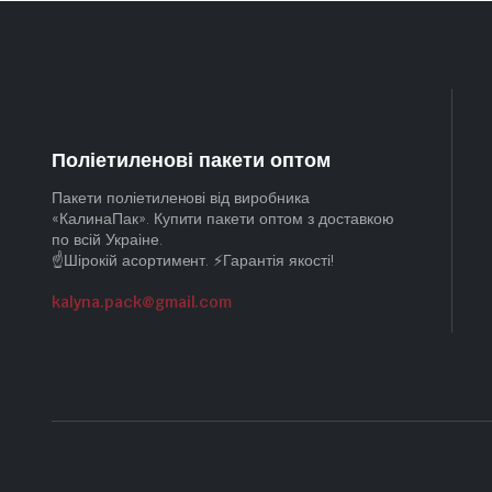
Поліетиленові пакети оптом
Пакети поліетиленові від виробника
«КалинаПак». Купити пакети оптом з доставкою
по всій Украіне.
☝️Шірокій асортимент. ⚡Гарантія якості!
kalyna.pack@gmail.com