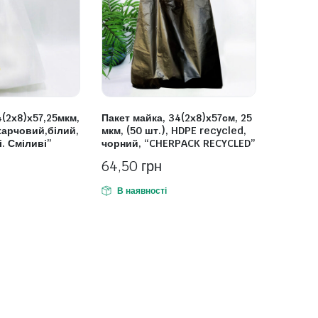
(2х8)х57,25мкм,
Пакет майка, 34(2х8)х57см, 25
харчовий,білий,
мкм, (50 шт.), HDPE recycled,
і. Сміливі”
чорний, “CHERPACK RECYCLED”
64,50
грн
В наявності