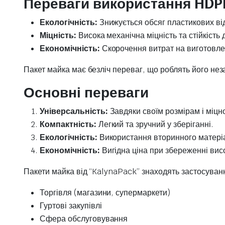
Переваги використання HDPE
Екологічність:
Знижується обсяг пластикових ві
Міцність:
Висока механічна міцність та стійкість 
Економічність:
Скорочення витрат на виготовле
Пакет майка має безліч переваг, що роблять його неза
Основні переваги
Універсальність:
Завдяки своїм розмірам і міцно
Компактність:
Легкий та зручний у зберіганні.
Екологічність:
Використання вторинного матері
Економічність:
Вигідна ціна при збереженні висо
Пакети майка від “KalynaPack” знаходять застосуван
Торгівля (магазини, супермаркети)
Гуртові закупівлі
Сфера обслуговування