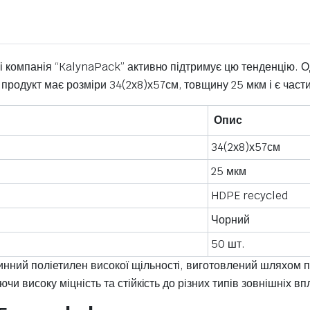
, і компанія “KalynaPack” активно підтримує цю тенденцію. Од
 продукт має розміри 34(2х8)х57см, товщину 25 мкм і є час
Опис
34(2х8)х57см
25 мкм
HDPE recycled
Чорний
50 шт.
инний поліетилен високої щільності, виготовлений шляхом п
ючи високу міцність та стійкість до різних типів зовнішніх вп