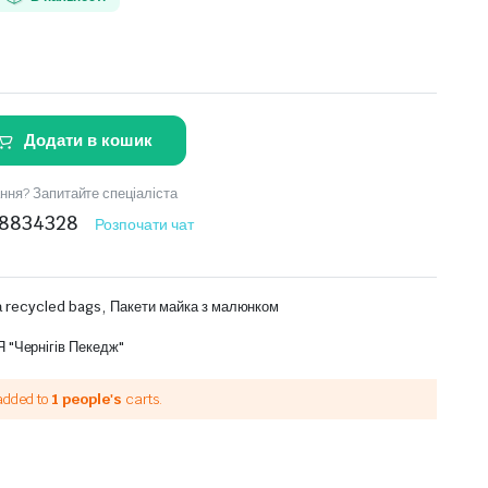
Додати в кошик
ння? Запитайте спеціаліста
8834328
Розпочати чат
,
а recycled bags
Пакети майка з малюнком
"Чернігів Пекедж"
added to
1 people's
carts.