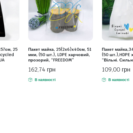
х57см, 25
Пакет майка, 25(2х6)х40см, 51
Пакет майка,34
ecycled
мкм, (50 шт.), LDPE харчовий,
(50 шт.),HDPE 
UA
прозорий, “FREEDOM”
“Вільні. Сильн
162,74
грн
109,00
грн
В наявності
В наявності