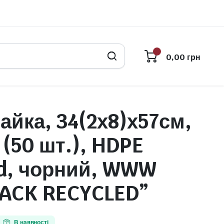
0,00
грн
айка, 34(2х8)х57см,
 (50 шт.), HDPE
ed, чорний, WWW
ACK RECYCLED”
В наявності