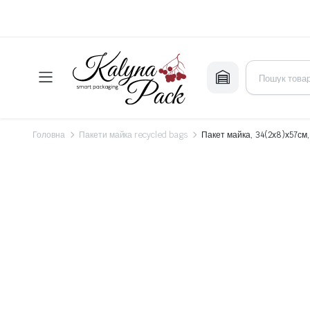
Головна
Пакети майка recycled bags
Пакет майка, 34(2х8)х57см