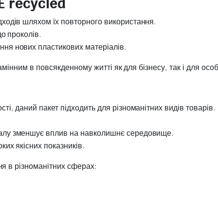
 recycled
дходів шляхом їх повторного використання.
до проколів.
ння нових пластикових матеріалів.
мінним в повсякденному житті як для бізнесу, так і для осо
сті, даний пакет підходить для різноманітних видів товарів.
алу зменшує вплив на навколишнє середовище.
ких якісних показників.
ня в різноманітних сферах: