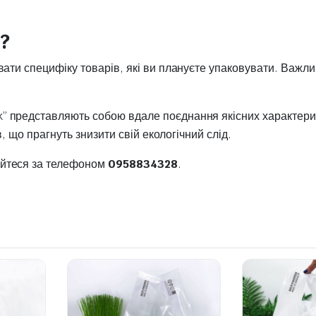
?
ати специфіку товарів, які ви плануєте упаковувати. Важлив
 представляють собою вдале поєднання якісних характерист
в, що прагнуть знизити свій екологічний слід.
айтеся за телефоном
0958834328
.