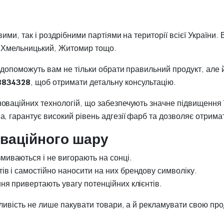
ими, так і роздрібними партіями на території всієї України
ро, Хмельницький, Житомир тощо.
в допоможуть вам не тільки обрати правильний продукт, ал
8834328
, щоб отримати детальну консультацію.
ваційних технологій, що забезпечують значне підвищення їх 
 гарантує високий рівень адгезії фарб та дозволяє отримати
иваційного шару
миваються і не вигорають на сонці.
тів і самостійно наносити на них брендову символіку.
ння привертають увагу потенційних клієнтів.
жливість не лише пакувати товари, а й рекламувати свою пр