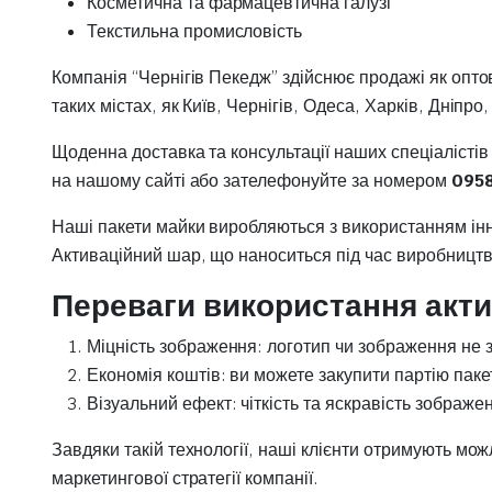
Косметична та фармацевтична галузі
Текстильна промисловість
Компанія “Чернігів Пекедж” здійснює продажі як оптов
таких містах, як Київ, Чернігів, Одеса, Харків, Дніп
Щоденна доставка та консультації наших спеціалісті
на нашому сайті або зателефонуйте за номером
095
Наші пакети майки виробляються з використанням інно
Активаційний шар, що наноситься під час виробництва,
Переваги використання акт
Міцність зображення: логотип чи зображення не з
Економія коштів: ви можете закупити партію паке
Візуальний ефект: чіткість та яскравість зображе
Завдяки такій технології, наші клієнти отримують мо
маркетингової стратегії компанії.