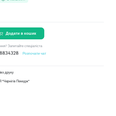
Додати в кошик
ння? Запитайте спеціаліста
8834328
Розпочати чат
без друку
"Чернігів Пекедж"