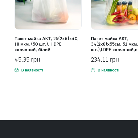
Пакет майка АКТ, 25(2х6)х40,
Пакет майка АКТ,
18 мкм, (50 шт.), HDPE
34(2х8)х55см, 51 мкм,
харчовий, білий
шт.),LDPE харчовий,
45,35
грн
234,11
грн
В наявності
В наявності