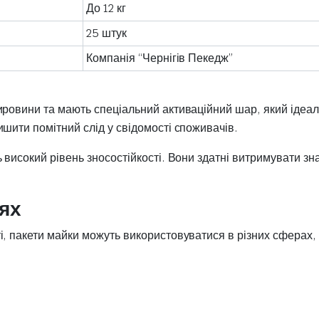
До 12 кг
25 штук
Компанія “Чернігів Пекедж”
ровини та мають спеціальний активаційний шар, який ідеаль
шити помітний слід у свідомості споживачів.
 високий рівень зносостійкості. Вони здатні витримувати зн
зях
і, пакети майки можуть використовуватися в різних сферах