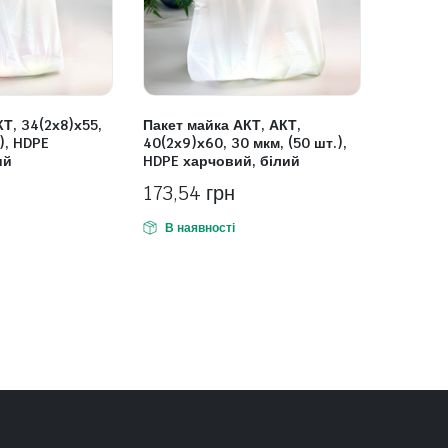
Т, 34(2х8)х55,
Пакет майка АКТ, АКТ,
.), HDPE
40(2х9)х60, 30 мкм, (50 шт.),
ий
HDPE харчовий, білий
173,54
грн
В наявності