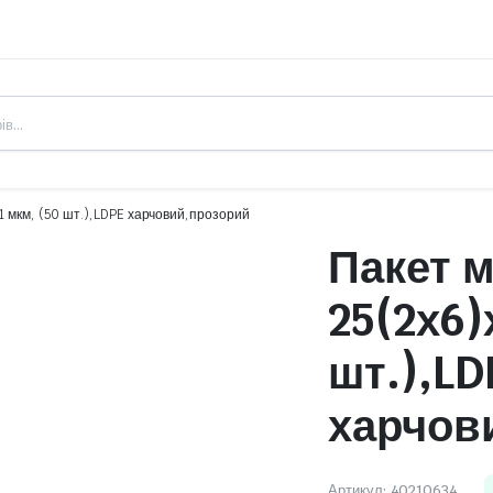
1 мкм, (50 шт.),LDPE харчовий,прозорий
Пакет м
25(2х6)
шт.),LD
харчов
Артикул:
40210634