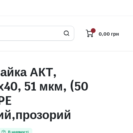
0,00
грн
айка АКТ,
х40, 51 мкм, (50
PE
ий,прозорий
В наявності