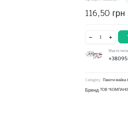
116,50
грн
Пакет
майка
АКТ,
25(2х6)х40,
Маєте пита
51
мкм,
+38095
(50
шт.),LDPE
харчовий,прозорий
кількість
Category:
Пакети майка 
Бренд:
ТОВ "КОМПАНІЯ 