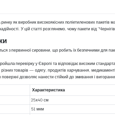
 ринку як виробник високоякісних поліетиленових пакетів м
адійності. У цій статті розглянемо, чому пакети від “Черніг
ки
ться з первинної сировини, що робить їх безпечними для пак
ройшла перевірку у Європі та відповідає високим стандарта
 різних товарів — одягу, продуктів харчування, медикаменті
 поверхні дозволяє нанести стійкий до змивання і вигоранн
Характеристика
25х40 см
51 мкм