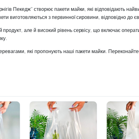
нігів Пекедж” створює пакети майки, які відповідають найви
акети виготовляються з первинної сировини, відповідно до єв
 продукт, але й високий рівень сервісу, що включає операт
мку.
ревагами, які пропонують наші пакети майки. Переконайтеся,