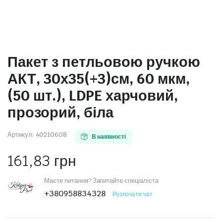
Пакет з петльовою ручкою
АКТ, 30х35(+3)см, 60 мкм,
(50 шт.), LDPE харчовий,
прозорий, біла
Артикул:
40210608
В наявності
161,83
грн
Маєте питання? Запитайте спеціаліста
+380958834328
Розпочати чат