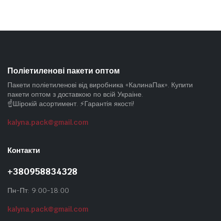
Поліетиленові пакети оптом
Пакети поліетиленові від виробника «КалинаПак». Купити
пакети оптом з доставкою по всій Украіне.
☝️Шірокій асортимент. ⚡Гарантія якості!
kalyna.pack@gmail.com
Контакти
+380958834328
Пн-Пт: 9:00-18:00
kalyna.pack@gmail.com