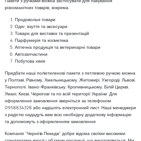
Пакети з ручками можна застосувати для пакування
різноманітних товарів, зокрема:
Продовольчі товари
Одяг, взуття та аксесуари
Товари для виставок та презентацій
Парфумерія та косметика
Аптечна продукція та ветеринарні товари
Автозапчастини
Побутова хімія
Придбати наші поліетиленові пакети з петлевою ручкою можна
у Полтаві, Рівному, Хмельницькому, Житомирі, Ужгороді, Львові,
Тернополі, Івано-Франківську, Кропивницькому, Білій Церкві,
Умані, Києві, Чернігові та по всій території України. Для
оформлення замовлення зверніться за телефоном
0958834328 або надішліть електронний лист. Наші менеджери
з радістю нададуть вам всю необхідну додаткову інформацію
та допоможуть з оформленням замовлення.
Компанія “Чернігів Пекедж” добре відома своїми високими
стандартами якості і об’ємом продукціі, що виготовляється. Ми