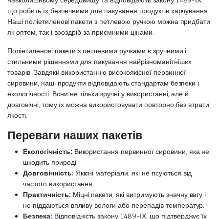
навколишньому середовищу та відповідають закону 1489-ІХ,
що робить їх безпечними для пакування продуктів харчування.
Наші поліетиленові пакети з петлевою ручкою можна придбати
як оптом, так і вроздріб за приємними цінами.
Поліетиленові пакети з петлевими ручками є зручними і
стильними рішеннями для пакування найрізноманітніших
товарів. Завдяки використанню високоякісної первинної
сировини, наші продукти відповідають стандартам безпеки і
екологічності. Вони не тільки зручні у використанні, але й
довговічні, тому їх можна використовувати повторно без втрати
якості.
Переваги наших пакетів
Екологічність:
Використання первинної сировини, яка не
шкодить природі.
Довговічність:
Якісні матеріали, які не псуються від
частого використання.
Практичність:
Міцні пакети, які витримують значну вагу і
не піддаються впливу вологи або перепадів температур.
Безпека:
Відповідність закону 1489-ІХ, що підтверджує їх