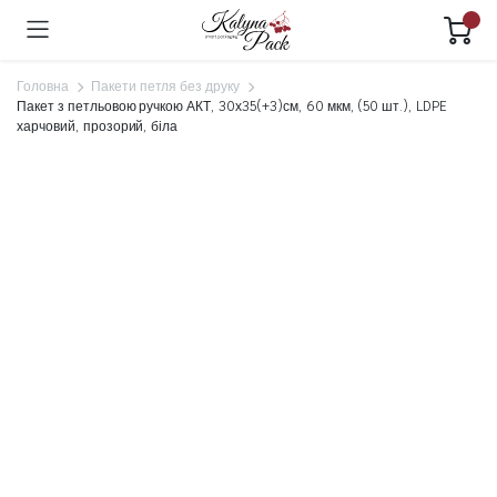
Головна
Пакети петля без друку
Пакет з петльовою ручкою АКТ, 30х35(+3)см, 60 мкм, (50 шт.), LDPE
харчовий, прозорий, біла