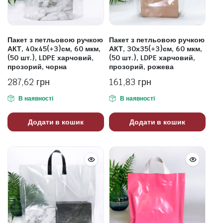
Пакет з петльовою ручкою
Пакет з петльовою ручкою
АКТ, 40х45(+3)см, 60 мкм,
АКТ, 30х35(+3)см, 60 мкм,
(50 шт.), LDPE харчовий,
(50 шт.), LDPE харчовий,
прозорий, чорна
прозорий, рожева
287,62
грн
161,83
грн
В наявності
В наявності
Додати в кошик
Додати в кошик