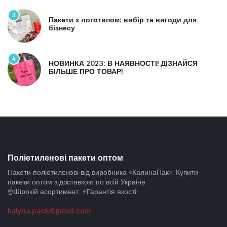
3
Пакети з логотипом: вибір та вигоди для
бізнесу
4
НОВИНКА 2023: В НАЯВНОСТІ! ДІЗНАЙСЯ
БІЛЬШЕ ПРО ТОВАР!
Поліетиленові пакети оптом
Пакети поліетиленові від виробника «КалинаПак». Купити
пакети оптом з доставкою по всій Украіне.
☝️Шірокій асортимент. ⚡Гарантія якості!
kalyna.pack@gmail.com