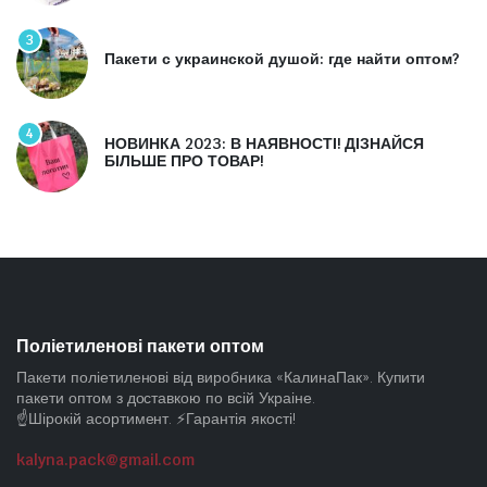
3
Пакети с украинской душой: где найти оптом?
4
НОВИНКА 2023: В НАЯВНОСТІ! ДІЗНАЙСЯ
БІЛЬШЕ ПРО ТОВАР!
Поліетиленові пакети оптом
Пакети поліетиленові від виробника «КалинаПак». Купити
пакети оптом з доставкою по всій Украіне.
☝️Шірокій асортимент. ⚡Гарантія якості!
kalyna.pack@gmail.com