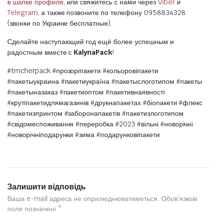
в шапке профиля
, или свяжитесь с нами через
Viber
и
Telegram
, а также позвоните по телефону 0958834328
(звонки по Украине бесплатные).
Сделайте наступающий год ещё более успешным и
радостным вместе с
KalynaPack
!
#tmcherpack #прозоріпакети #кольоровіпакети
#пакетыукраина #пакетиукраїна #пакетыслоготипом #пакеты
#пакетыназаказ #пакетиоптом #пакетивнаявності
#крутіпакетидлямагазинів #друкнапакетах #біопакети #флекс
#пакетизпринтом #заборонапакетів #пакетизлоготипом
#свідомеспоживання #переробка #2023 #вільні #новорічні
#новорічніподарунки #зима #подарунковіпакети
Залишити відповідь
Ваша e-mail адреса не оприлюднюватиметься.
Обов’язкові
поля позначені
*