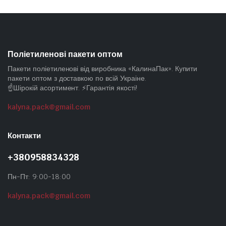
Поліетиленові пакети оптом
Пакети поліетиленові від виробника «КалинаПак». Купити
пакети оптом з доставкою по всій Украіне.
☝️Шірокій асортимент. ⚡Гарантія якості!
kalyna.pack@gmail.com
Контакти
+380958834328
Пн-Пт: 9:00-18:00
kalyna.pack@gmail.com