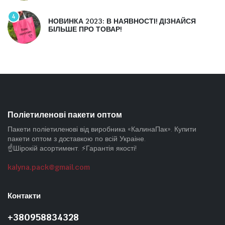
4
НОВИНКА 2023: В НАЯВНОСТІ! ДІЗНАЙСЯ
БІЛЬШЕ ПРО ТОВАР!
Поліетиленові пакети оптом
Пакети поліетиленові від виробника «КалинаПак». Купити
пакети оптом з доставкою по всій Украіне.
☝️Шірокій асортимент. ⚡Гарантія якості!
kalyna.pack@gmail.com
Контакти
+380958834328