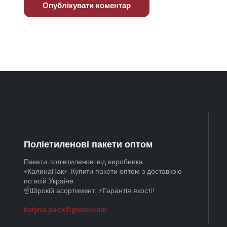
Поліетиленові пакети оптом
Пакети поліетиленові від виробника
«КалинаПак». Купити пакети оптом з доставкою
по всій Украіне.
☝️Шірокій асортимент. ⚡Гарантія якості!
kalyna.pack@gmail.com