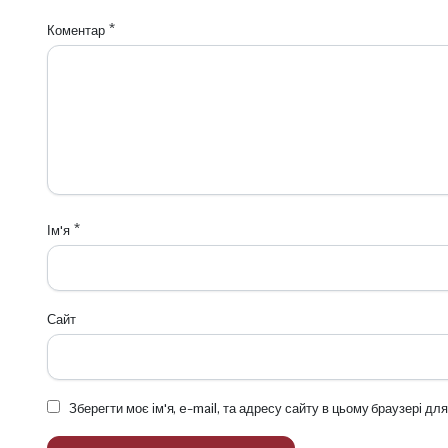
Коментар
*
Ім'я
*
Сайт
Зберегти моє ім'я, e-mail, та адресу сайту в цьому браузері д