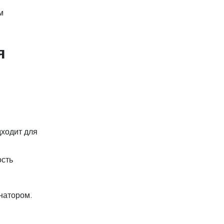
м
я
дходит для
ость
натором.