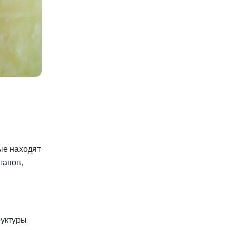
ые находят
тапов,
руктуры