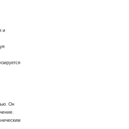
я и
уя
изируется
тью. Он
чение.
аническим