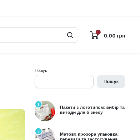
0,00
грн
Пошук
Пошук
1
Пакети з логотипом: вибір та
вигоди для бізнесу
2
Матовa прозора упаковка:
переваги та застосування