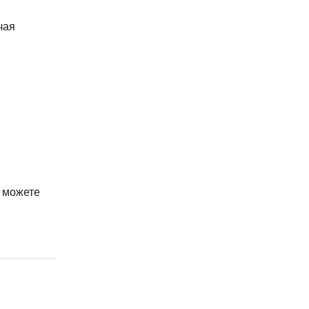
чая
ы можете