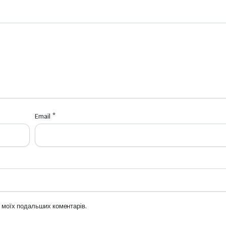
Email
*
ля моїх подальших коментарів.