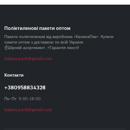
Поліетиленові пакети оптом
Пакети поліетиленові від виробника «КалинаПак». Купити
пакети оптом з доставкою по всій Украіне.
☝️Шірокій асортимент. ⚡Гарантія якості!
kalyna.pack@gmail.com
Контакти
+380958834328
Пн-Пт: 9:00-18:00
kalyna.pack@gmail.com