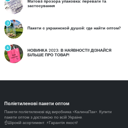
Матовa прозора упаковка: переваги та
застосування
3
Пакети с украинской душой: где найти оптом?
4
НОВИНКА 2023: В НАЯВНОСТІ! ДІЗНАЙСЯ
БІЛЬШЕ ПРО ТОВАР!
Поліетиленові пакети оптом
Пакети поліетиленові від виробника «КалинаПак». Купити
пакети оптом з доставкою по всій Украіне.
☝️Шірокій асортимент. ⚡Гарантія якості!