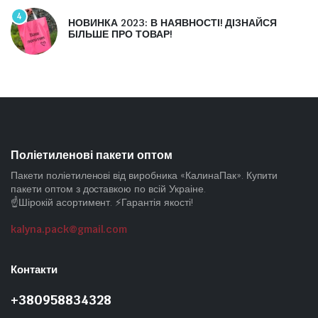
4
НОВИНКА 2023: В НАЯВНОСТІ! ДІЗНАЙСЯ
БІЛЬШЕ ПРО ТОВАР!
Поліетиленові пакети оптом
Пакети поліетиленові від виробника «КалинаПак». Купити
пакети оптом з доставкою по всій Украіне.
☝️Шірокій асортимент. ⚡Гарантія якості!
kalyna.pack@gmail.com
Контакти
+380958834328