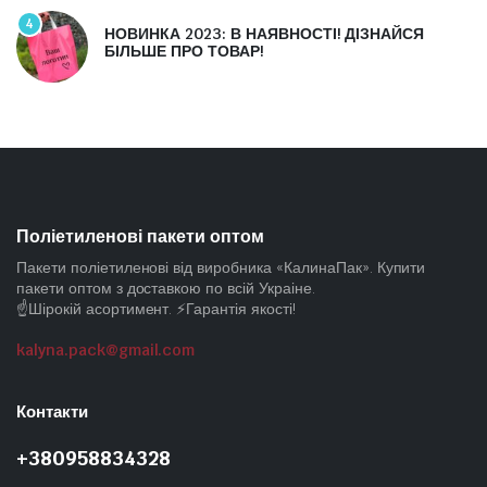
4
НОВИНКА 2023: В НАЯВНОСТІ! ДІЗНАЙСЯ
БІЛЬШЕ ПРО ТОВАР!
Поліетиленові пакети оптом
Пакети поліетиленові від виробника «КалинаПак». Купити
пакети оптом з доставкою по всій Украіне.
☝️Шірокій асортимент. ⚡Гарантія якості!
kalyna.pack@gmail.com
Контакти
+380958834328