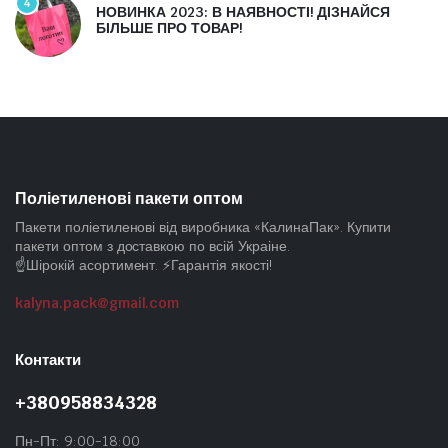
4
НОВИНКА 2023: В НАЯВНОСТІ! ДІЗНАЙСЯ
БІЛЬШЕ ПРО ТОВАР!
Поліетиленові пакети оптом
Пакети поліетиленові від виробника «КалинаПак». Купити
пакети оптом з доставкою по всій Украіне.
☝️Шірокій асортимент. ⚡Гарантія якості!
kalyna.pack@gmail.com
Контакти
+380958834328
Пн-Пт: 9:00-18:00