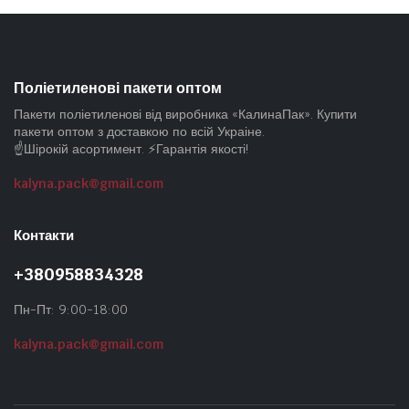
Поліетиленові пакети оптом
Пакети поліетиленові від виробника «КалинаПак». Купити
пакети оптом з доставкою по всій Украіне.
☝️Шірокій асортимент. ⚡Гарантія якості!
kalyna.pack@gmail.com
Контакти
+380958834328
Пн-Пт: 9:00-18:00
kalyna.pack@gmail.com