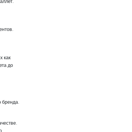
аллет.
ентов.
х как
ета до
 бренда.
ачестве.
ю