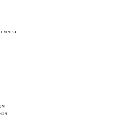
 пленка
ом
иал