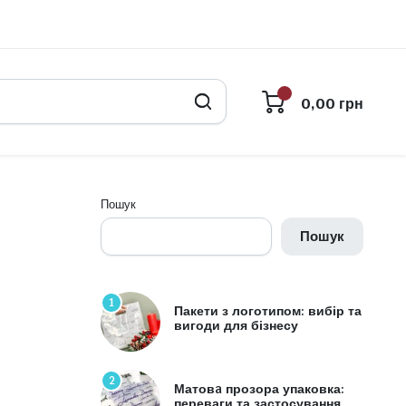
0,00
грн
Пошук
Пошук
1
Пакети з логотипом: вибір та
вигоди для бізнесу
2
Матовa прозора упаковка:
переваги та застосування