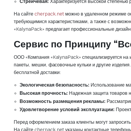
Стрейчевая:
Характеризуется высокой степенью р
На сайте
cherpack.net
можно в удаленном режиме оф
требующимися характеристиками, а также с возмож
«KalynaPack» предлагает профессиональные дизайне
Сервис по Принципу “Вс
ООО «Компания «KalynaPack» специализируется на и
пакеты, мешки, фасовочные кульки и другие изделия
бесплатной доставки:
Экологическая безопасность:
Использование ма
Высокая прочность:
Надежная защита товаров н
Возможность размещения рекламы:
Рассматрив
Удовлетворение условий эксплуатации:
Проект
Перед оформлением заказа клиенты могут запросить
На сайте cherpack.net указаны контактные телефоны