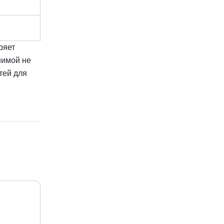
ряет
нимой не
тей для