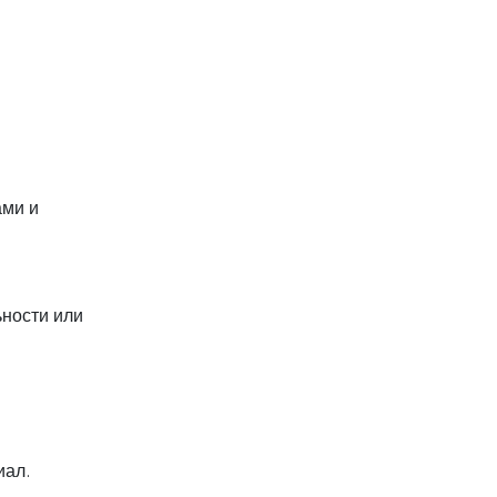
ами и
ьности или
иал.