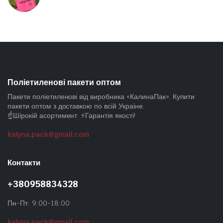
Поліетиленові пакети оптом
Пакети поліетиленові від виробника «КалинаПак». Купити
пакети оптом з доставкою по всій Украіне.
☝️Шірокій асортимент. ⚡Гарантія якості!
kalyna.pack@gmail.com
Контакти
+380958834328
Пн-Пт: 9:00-18:00
kalyna.pack@gmail.com