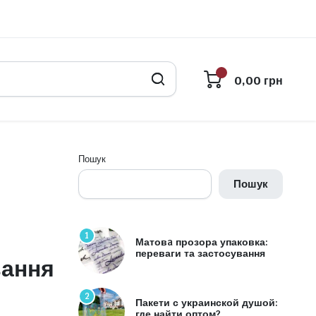
0,00
грн
Пошук
Пошук
1
Матовa прозора упаковка:
переваги та застосування
вання
2
,
Пакети с украинской душой:
где найти оптом?