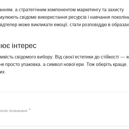
уванням, а стратегічним компонентом маркетингу та захисту
имулюють свідоме використання ресурсів і навчання поколін
ідтепер може викликати емоції, стати розповіддю в образах
лює інтерес
ість свідомого вибору. Від своєї естетики до стійкості — 
е просто упаковка, а символ нової ери. Тож оберіть краще,
их.
 поля позначені
*