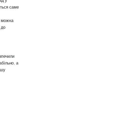
ад у
ється саме
х можна
 до
зпечили
абільно, а
ашу