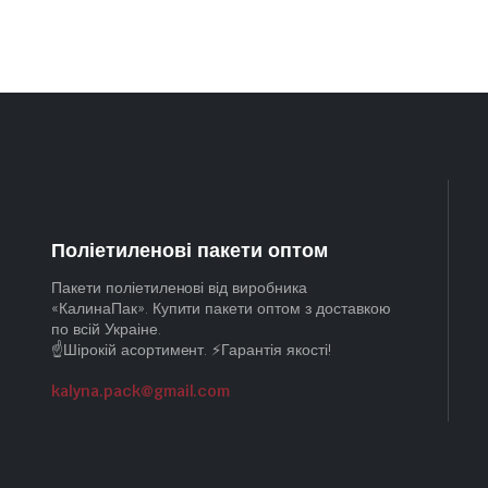
Поліетиленові пакети оптом
Пакети поліетиленові від виробника
«КалинаПак». Купити пакети оптом з доставкою
по всій Украіне.
☝️Шірокій асортимент. ⚡Гарантія якості!
kalyna.pack@gmail.com