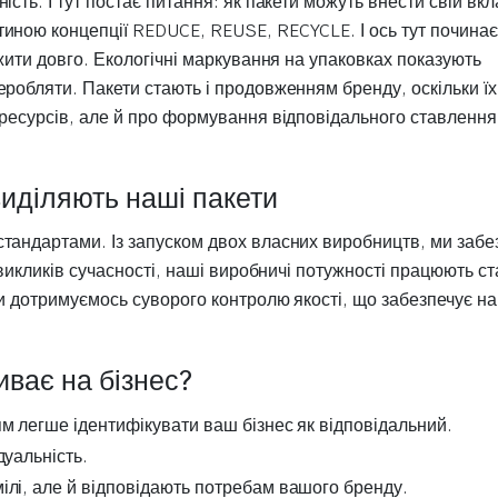
сть. І тут постає питання: як пакети можуть внести свій вкл
иною концепції REDUCE, REUSE, RECYCLE. І ось тут почина
ужити довго. Екологічні маркування на упаковках показують
еробляти. Пакети стають і продовженням бренду, оскільки ї
 ресурсів, але й про формування відповідального ставлення
иділяють наші пакети
тандартами. Із запуском двох власних виробництв, ми забе
 викликів сучасності, наші виробничі потужності працюють ст
Ми дотримуємось суворого контролю якості, що забезпечує н
ває на бізнес?
ям легше ідентифікувати ваш бізнес як відповідальний.
дуальність.
мілі, але й відповідають потребам вашого бренду.