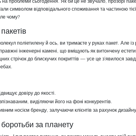
ь на проблеми сьогодення. Як би це не звучало, прозорі пак
тали символом відповідального споживання та частиною тієї
Але чому?
пакетів
лекул поліетилену й ось, ви тримаєте у руках пакет. Але із
правжні інженерні камені, що вміщують як витончену естетику
іцних стрічок до блискучих покриттів — усе це з’явилося зав
ребах.
двищує довіру до якості.
 впізнаваним, виділяючи його на фоні конкурентів.
ивним носієм бренду, залучаючи клієнтів за рахунок дизайну
й боротьби за планету