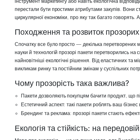
інструмент маркетингу або навіть екологічна відповід
перестали бути простими атрибутами закупів. Вони с
циркулярної економіки, про яку так багато говорять. 
Походження та розвиток прозорих 
Спочатку все було просто — декілька перетворених мо
науки й технологій прозорі пакети перетворились на с
найновітніші екологічні рішення. Від еластичних та м
викликам ринку та постійним змінам у суспільних пот
Чому прозорість така важлива?
Пакети дозволяють покупцям бачити продукт, що пі
Естетичний аспект: такі пакети роблять ваш бізнес
Брендинг та реклама: прозорі пакети стають ефект
Екологія та стійкість: на передові