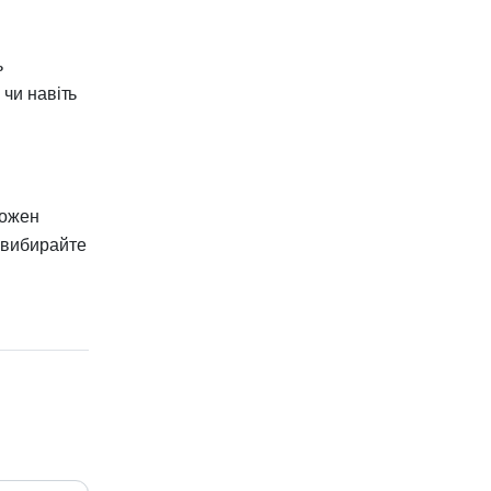
ь
 чи навіть
кожен
 вибирайте