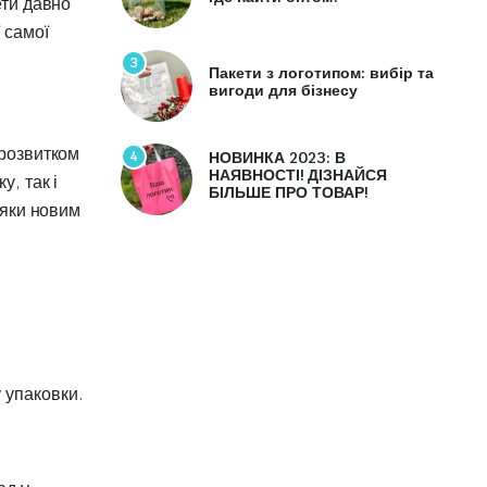
ети давно
 самої
3
Пакети з логотипом: вибір та
вигоди для бізнесу
 розвитком
4
НОВИНКА 2023: В
НАЯВНОСТІ! ДІЗНАЙСЯ
, так і
БІЛЬШЕ ПРО ТОВАР!
дяки новим
 упаковки.