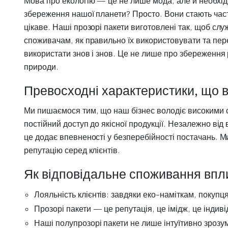
Мова про екологію — це не лише мода, але й необхідні
збереження нашої планети? Просто. Вони стають част
цікаве. Наші прозорі пакети виготовлені так, щоб сл
споживачам, як правильно їх використовувати та пер
використати знов і знов. Це не лише про збереження
природи.
Превосходні характеристики, що в
Ми пишаємося тим, що наш бізнес володіє високими с
постійний доступ до якісної продукції. Незалежно від
це додає впевненості у безперебійності постачань. 
репутацію серед клієнтів.
Як відповідальне споживання впли
Лояльність клієнтів: завдяки еко-наміткам, покупц
Прозорі пакети — це репутація, це імідж, це індиві
Наші полупрозорі пакети не лише інтуїтивно зрозу